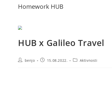
Homework HUB
HUB x Galileo Travel
benjo
15.08.2022.
Aktivnosti
Za kraj ljeta najavljujemo nove avanture i putovanja!
Svaki izlet, svako putovanje čini naš život bogatijim za
imati sve manja vremena i snage za ista.
Potpisan je Sporazum o saradnji sa turističkom agencijom
druženja u pauzama od učenja.