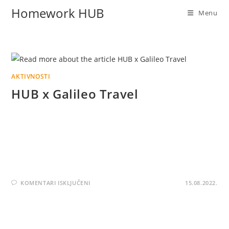
Homework HUB
Menu
AKTIVNOSTI
HUB x Galileo Travel
Za kraj ljeta najavljujemo nove avanture i putovanja! Svaki
izlet, svako putovanje čini naš život bogatijim za nova
iskustva i skupljanje dragocjenih trenutaka za dane kad
ćemo imati sve manja…
KOMENTARI ISKLJUČENI
15.08.2022.