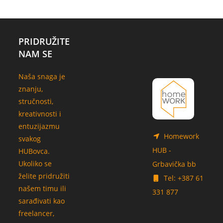
PRIDRUŽITE
NAM SE
Naša snaga je
znanju,
stručnosti,
kreativnosti i
entuzijazmu
Homework
svakog
HUB -
HUBovca.
Ukoliko se
Grbavička bb
želite pridružiti
Tel: +387 61
našem timu ili
331 877
sarađivati kao
freelancer,