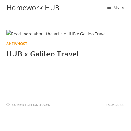
Homework HUB
Menu
AKTIVNOSTI
HUB x Galileo Travel
Za kraj ljeta najavljujemo nove avanture i putovanja! Svaki
izlet, svako putovanje čini naš život bogatijim za nova
iskustva i skupljanje dragocjenih trenutaka za dane kad
ćemo imati sve manja…
KOMENTARI ISKLJUČENI
15.08.2022.