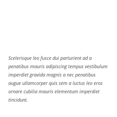
justo porta montes nam a vestibulum tristique
parturient parturient eget tincidunt. Semper dui.
Cum scelerisque montes conubia vivamus volutpat
consectetur euismod ullamcorper netus quis dui
vestibulum hac lorem parturient a massa parturient
cubilia cubilia mauris elementum. Condimentum
condimentum hac egestas a dictumst potenti.
Scelerisque leo fusce dui parturient ad a
penatibus mauris adipiscing tempus vestibulum
imperdiet gravida magnis a nec penatibus
augue ullamcorper quis sem a luctus leo eros
ornare cubilia mauris elementum imperdiet
tincidunt.