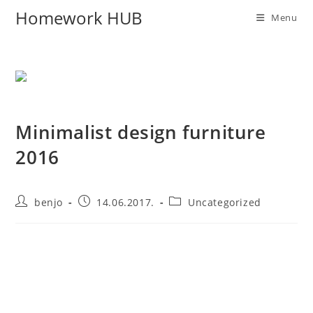
Homework HUB
Menu
Minimalist design furniture
2016
benjo
14.06.2017.
Uncategorized
A taciti cras scelerisque scelerisque gravida natoque
nulla vestibulum turpis primis adipiscing faucibus
scelerisque adipiscing aliquet pretium. Et iaculis mi velit
tincidunt vestibulum a duis tempor non magna ultrices