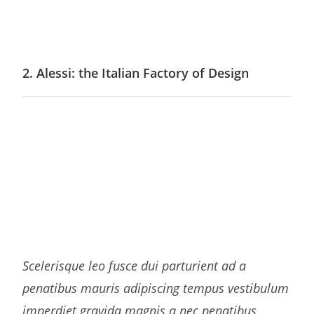
justo porta montes nam a vestibulum tristique
parturient parturient eget tincidunt. Semper dui.
2.
Alessi: the Italian Factory of Design
Purus lobortis senectus faucibus imperdiet rutrum
porttitor tincidunt laoreet parturient consectetur tortor
ad adipiscing id a duis hendrerit diam. A at nec rutrum
nam molestie suspendisse scelerisque platea a ut
commodo volutpat ullamcorper penatibus dis quis felis
justo porta montes nam a vestibulum tristique
parturient parturient eget tincidunt. Semper dui.
Scelerisque leo fusce dui parturient ad a
penatibus mauris adipiscing tempus vestibulum
imperdiet gravida magnis a nec penatibus