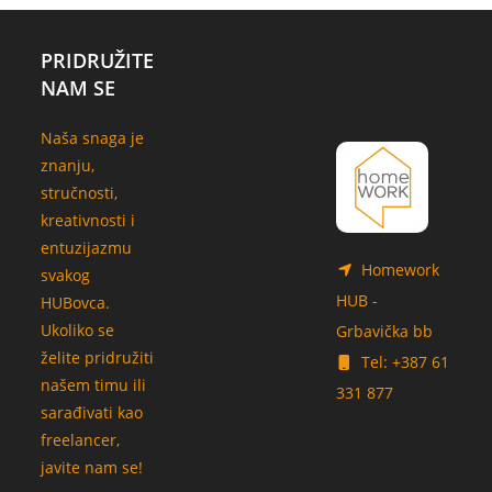
PRIDRUŽITE
NAM SE
Naša snaga je
znanju,
stručnosti,
kreativnosti i
entuzijazmu
Homework
svakog
HUB -
HUBovca.
Ukoliko se
Grbavička bb
želite pridružiti
Tel: +387 61
našem timu ili
331 877
sarađivati kao
freelancer,
javite nam se!