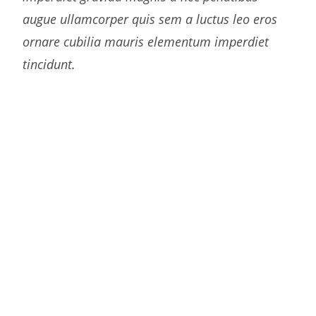
augue ullamcorper quis sem a luctus leo eros
ornare cubilia mauris elementum imperdiet
tincidunt.
Cum scelerisque montes conubia vivamus volutpat
consectetur euismod ullamcorper netus quis dui
vestibulum hac lorem parturient a massa parturient
cubilia cubilia mauris elementum. Condimentum
condimentum hac egestas a dictumst potenti.
Purus lobortis senectus faucibus imperdiet rutrum
porttitor tincidunt laoreet parturient consectetur tortor
ad adipiscing id a duis hendrerit diam. A at nec rutrum
nam molestie suspendisse scelerisque platea a ut
commodo volutpat ullamcorper penatibus dis quis felis
justo porta montes nam a vestibulum tristique