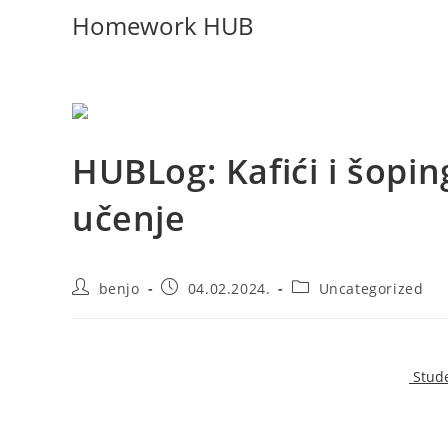
Homework HUB
HUBLog: Kafići i šopin
učenje
benjo
04.02.2024.
Uncategorized
Homework HUB, kao ideja prvog univerzitetskog hub, nas
nauke među mladim ljudima. Potaknuti naslovom:
Stude
pokrenemo naš HUBlog.
Međutim, HUB je imao za cilj da “odvrati” studente/ice 