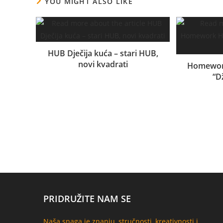
YOU MIGHT ALSO LIKE
HUB Dječija kuća – stari HUB,
novi kvadrati
Homework
“D
10.01.2024.
PRIDRUŽITE NAM SE
Naša snaga je znanju, stručnosti, kreativnosti i