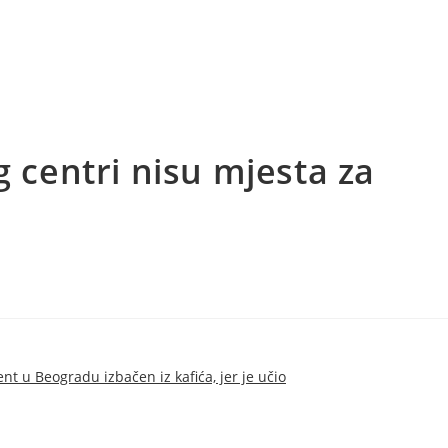
g centri nisu mjesta za
tala je kao promjena u društvu, da doprinese razvoju obrazovanja 
nt u Beogradu izbačen iz kafića, jer je učio
, odlučili smo da ponovo
sa mjesta koje nisu prilagođene za učenje, već da im omogući takvo