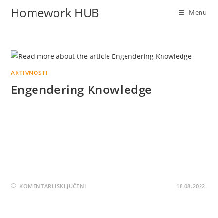
Homework HUB
Menu
AKTIVNOSTI
Engendering Knowledge
Homework HUB u saradnji sa Asocijacijom studenata
Fakulteta zdravstvenih studija UNSA počeo je sa
realizacijom projekta Engendering Knowledge, a koji je
finansiran od strane Gender centra Federacije BiH kroz
FIGAP…
KOMENTARI ISKLJUČENI
18.08.2022.