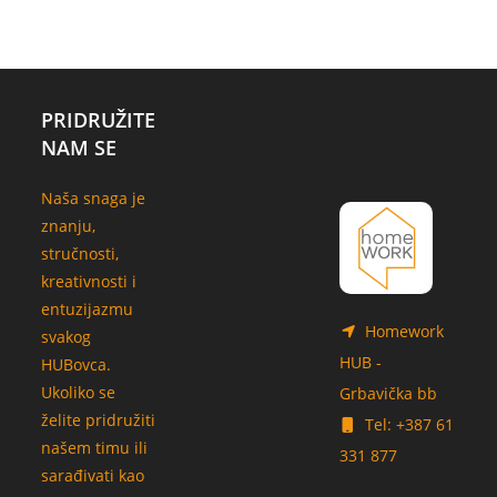
PRIDRUŽITE
NAM SE
Naša snaga je
znanju,
stručnosti,
kreativnosti i
entuzijazmu
Homework
svakog
HUB -
HUBovca.
Ukoliko se
Grbavička bb
želite pridružiti
Tel: +387 61
našem timu ili
331 877
sarađivati kao