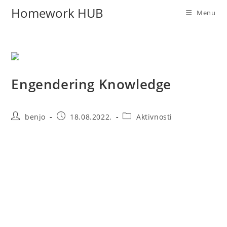
Homework HUB
Menu
Engendering Knowledge
benjo
18.08.2022.
Aktivnosti
Homework HUB u saradnji sa Asocijacijom studenata
Fakulteta zdravstvenih studija UNSA počeo je sa
realizacijom projekta Engendering Knowledge, a koji je
finansiran od strane Gender centra Federacije BiH kroz
FIGAP II Program.
Cilj projekta je da u skladu sa UN-ovim planovima održivog