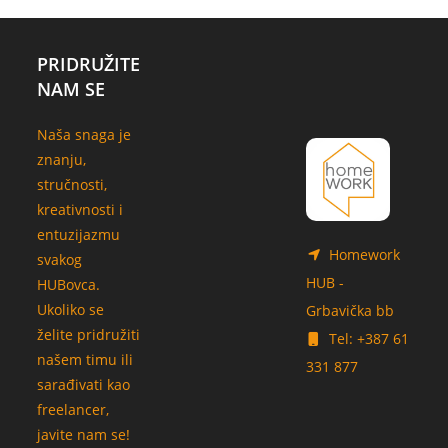
PRIDRUŽITE
NAM SE
Naša snaga je
znanju,
stručnosti,
kreativnosti i
entuzijazmu
Homework
svakog
HUB -
HUBovca.
Ukoliko se
Grbavička bb
želite pridružiti
Tel: +387 61
našem timu ili
331 877
sarađivati kao
freelancer,
javite nam se!