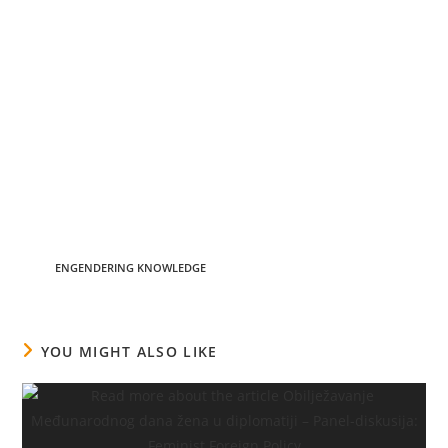
razvoja, podrže i podstaknu kako muškarci, tako i žene,
istražiteljice i autorice naučnih radova u nastavku drugog i
trećeg ciklusa visokog obrazovanja, a samim tim i
postojanju i povećanju broja izbora rodnih i rodno srodnih
studija kao tema za završne radove. Pored ovoga cilj
projekta je učesnicima/ama proširiti vidike važnosti
uključenja gender normi u svaki vid istraživanja bez obzira
na polje istraživanja kroz uvođenje termina engendering
knowledge.
TAGS
:
ENGENDERING KNOWLEDGE
YOU MIGHT ALSO LIKE