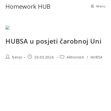
Homework HUB
Menu
HUBSA u posjeti čarobnoj Uni
benjo
20.03.2024.
Aktivnosti
/
HUBSA
HUBSA Tim, nakon Banjaluke, zaputio se u Bihać, koji leži na
magičnoj rijeci Uni. Sa srednjoškolcima/kama iz Mješovite
srednje škole Bihać razgovorali smo o njihovim planovima
za studentski život, te šta je to što im Sarajevo može
ponuditi, a šta što bi trebalo unaprijediti.
Ovaj put, HUBSA tim je predstavio svoje fakultete u