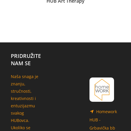
HUB Art Therapy
08.10.2024.
PRIDRUŽITE
NAM SE
Naša snaga je
znanju,
stručnosti,
kreativnosti i
entuzijazmu
Homework
svakog
HUB -
HUBovca.
Ukoliko se
Grbavička bb