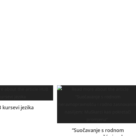
work HUB-a Mirza Rastoder.
i dan trudimo da obogaćujemo naše sadržaje i promovišemo znanje,
 kursevi jezika
02.09.2021.
“Suočavanje s rodnom