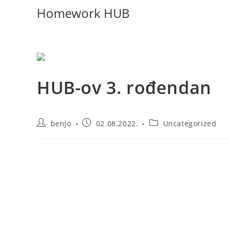
Homework HUB
HUB-ov 3. rođendan
benjo
02.08.2022.
Uncategorized
Homework HUB je proslavio godine postojanja i 1000 dan
svakodnevno doprinose razvoju male tvornice znanja u K
Razumijevanje ideje zbog koje je HUB i nastao je ključna
samo u Bosni i Hercegovini već i na Balkanu.
Gradonačelnica Sarajeva Benjamina Karić prisustvovala 