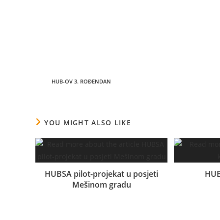
kako oni vide,”rekao je tokom obraćanja direktor Home
Najveća podrška i vjetar u leđa, oni zbog koji se svak
jesu naše članice i članovi.
TAGS
:
HUB-OV 3. ROĐENDAN
YOU MIGHT ALSO LIKE
HUBSA pilot-projekat u posjeti
HUB
Mešinom gradu
07.03.2024.