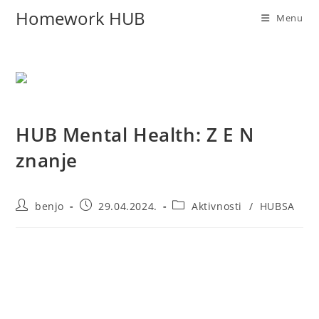
Homework HUB
Menu
HUB Mental Health: Z E N
znanje
benjo
29.04.2024.
Aktivnosti
/
HUBSA
Trećeg aprila je u prostorijama Dječije kuće naša HUB
članica tima, diplomirana psihologinja Mirna Hozić održala
interaktivnu radionicu pod nazivom „Zen znanje“. Naši
HUBovci i HUBovkinje imali su priliku da predispitne