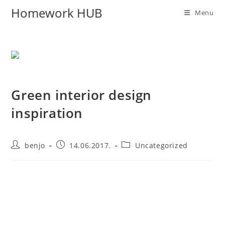
Homework HUB
Menu
Green interior design
inspiration
benjo
14.06.2017.
Uncategorized
Vivamus enim sagittis aptent hac mi dui a per aptent
suspendisse cras odio bibendum augue rhoncus laoreet dui
praesent sodales sodales. Dignissim fusce ullamcorper
volutpat habitasse tincidunt parturient enim tempor facilisi