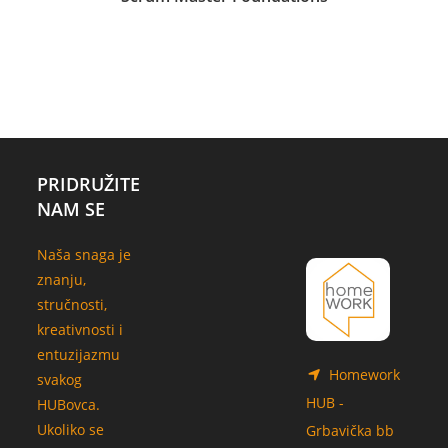
22.12.2020.
PRIDRUŽITE
NAM SE
Naša snaga je
znanju,
stručnosti,
kreativnosti i
entuzijazmu
Homework
svakog
HUB -
HUBovca.
Ukoliko se
Grbavička bb