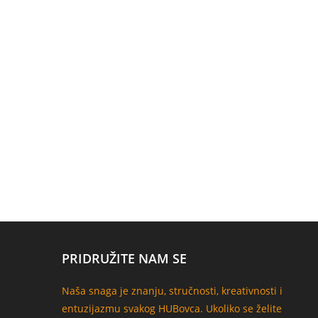
PRIDRUŽITE NAM SE
Naša snaga je znanju, stručnosti, kreativnosti i
entuzijazmu svakog HUBovca. Ukoliko se želite