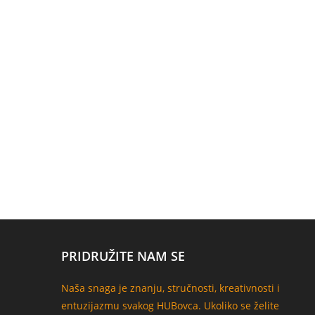
PRIDRUŽITE NAM SE
Naša snaga je znanju, stručnosti, kreativnosti i
entuzijazmu svakog HUBovca. Ukoliko se želite