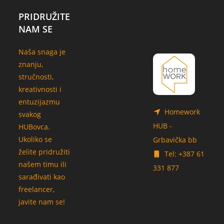
PRIDRUŽITE
NAM SE
Naša snaga je
znanju,
stručnosti,
kreativnosti i
entuzijazmu
Homework
svakog
HUB -
HUBovca.
Ukoliko se
Grbavička bb
želite pridružiti
Tel: +387 61
našem timu ili
331 877
sarađivati kao
freelancer,
javite nam se!