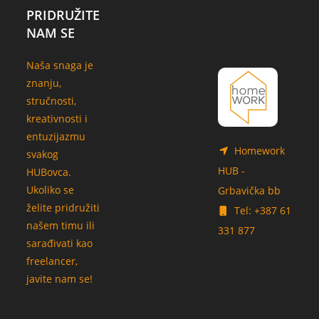
PRIDRUŽITE
NAM SE
Naša snaga je
znanju,
stručnosti,
kreativnosti i
entuzijazmu
Homework
svakog
HUB -
HUBovca.
Ukoliko se
Grbavička bb
želite pridružiti
Tel: +387 61
našem timu ili
331 877
sarađivati kao
freelancer,
javite nam se!