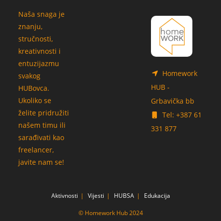
Naša snaga je
znanju,
stručnosti,
kreativnosti i
entuzijazmu
Homework
svakog
HUB -
HUBovca.
Ukoliko se
Grbavička bb
želite pridružiti
Tel: +387 61
našem timu ili
331 877
sarađivati kao
freelancer,
javite nam se!
Aktivnosti
Vijesti
HUBSA
Edukacija
© Homework Hub 2024