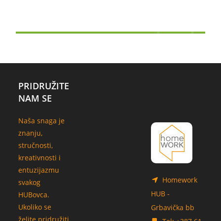
PRIDRUŽITE
NAM SE
Naša snaga je
znanju,
stručnosti,
kreativnosti i
entuzijazmu
Homework
svakog
HUB -
HUBovca.
Ukoliko se
Grbavička bb
želite pridružiti